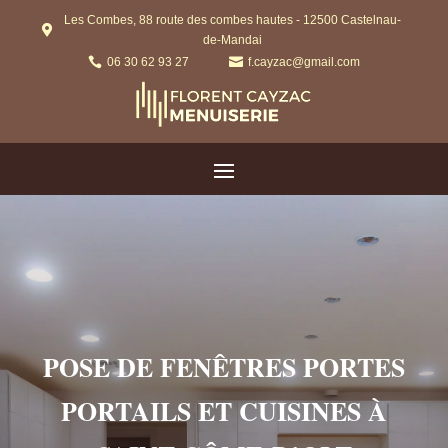
Les Combes, 88 route des combes hautes - 12500 Castelnau-

de-Mandai

06 30 62 93 27

f.cayzac@gmail.com
POSE DE FENÊTRES PORTES
PORTAILS ET CUISINES À